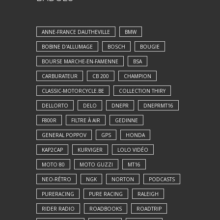
ANNE-FRANCE DAUTHEVILLE
BMW
BOBINE D'ALLUMAGE
BOSCH
BOUGIE
BOURSE MARCHE-EN-FAMENNE
BSA
CARBURATEUR
CB 200
CHAMPION
CLASSIC-MOTORCYCLE.BE
COLLECTION THIRY
DELLORTO
DELO
DNEPR
DNEPRMT16
F800R
FILTRE À AIR
GEDINNE
GENERAL POPPOV
GPS
HONDA
KAP2CAP
KURVIGER
LOLO VIDÉO
MOTO 80
MOTO GUZZI
MT16
NEO-RÉTRO
NGK
NORTON
PODCASTS
PURERACING
PURE RACING
RALEIGH
RIDER RADIO
ROADBOOKS
ROADTRIP