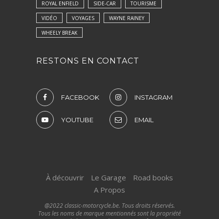
ROYAL ENFIELD
SIDE-CAR
TOURISME
VIDÉO
VOYAGES
WAYNE RAINEY
WHEELY BREAK
RESTONS EN CONTACT
FACEBOOK
INSTAGRAM
YOUTUBE
EMAIL
À découvrir
Le Garage
Road books
A Propos
@2022 classic-motorcycle.be. Tous droits réservés.
Tous les noms de marque mentionnés sont la propriété