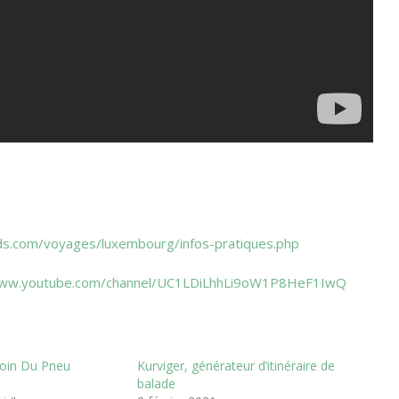
ds.com/voyages/luxembourg/infos-pratiques.php
www.youtube.com/channel/UC1LDiLhhLi9oW1P8HeF1IwQ
Coin Du Pneu
Kurviger, générateur d’itinéraire de
balade