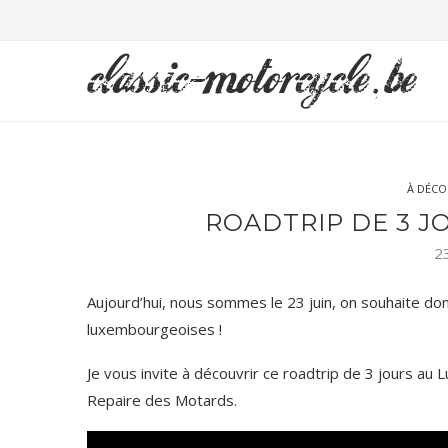
À DÉCO
ROADTRIP DE 3 
2
Aujourd’hui, nous sommes le 23 juin, on souhaite do
luxembourgeoises !
LA 22ÈME ÉDITI
Je vous invite à découvrir ce roadtrip de 3 jours au
BOURSE..
Repaire des Motards.