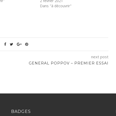
ir"
2 février 2021
Dans "à découvrir"
next post
GENERAL POPPOV – PREMIER ESSAI
BADGES