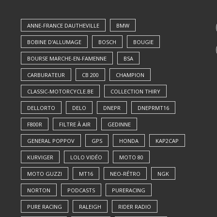
ANNE-FRANCE DAUTHEVILLE
BMW
BOBINE D'ALLUMAGE
BOSCH
BOUGIE
BOURSE MARCHE-EN-FAMENNE
BSA
CARBURATEUR
CB 200
CHAMPION
CLASSIC-MOTORCYCLE.BE
COLLECTION THIRY
DELLORTO
DELO
DNEPR
DNEPRMT16
F800R
FILTRE À AIR
GEDINNE
GENERAL POPPOV
GPS
HONDA
KAP2CAP
KURVIGER
LOLO VIDÉO
MOTO 80
MOTO GUZZI
MT16
NEO-RÉTRO
NGK
NORTON
PODCASTS
PURERACING
PURE RACING
RALEIGH
RIDER RADIO