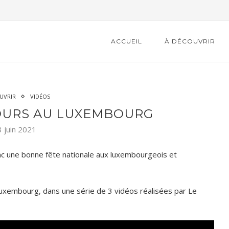
ACCUEIL
À DÉCOUVRIR
UVRIR
VIDÉOS
JOURS AU LUXEMBOURG
3 juin 2021
nc une bonne fête nationale aux luxembourgeois et
ON DE LA
23 ÈME BOURSE D’ÉCHANGE
 Luxembourg, dans une série de 3 vidéos réalisées par Le
.
DE MARCHE-EN-FAMENNE...