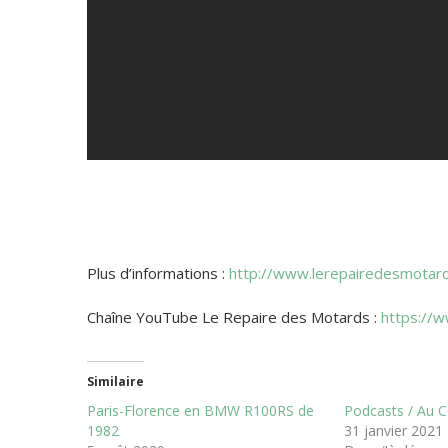
Plus d’informations :
http://www.lerepairedesmotar
Chaîne YouTube Le Repaire des Motards :
https://
Similaire
Paris-Florence en BMW R100RS de
Podcasts / Au 
1982
31 janvier 2021