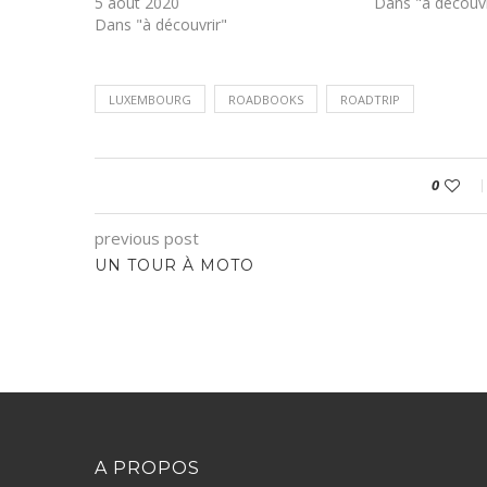
5 août 2020
Dans "à découvr
Dans "à découvrir"
LUXEMBOURG
ROADBOOKS
ROADTRIP
0
previous post
UN TOUR À MOTO
A PROPOS