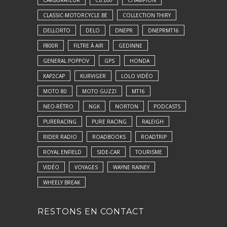
CARBURATEUR
CB 200
CHAMPION
CLASSIC-MOTORCYCLE.BE
COLLECTION THIRY
DELLORTO
DELO
DNEPR
DNEPRMT16
F800R
FILTRE À AIR
GEDINNE
GENERAL POPPOV
GPS
HONDA
KAP2CAP
KURVIGER
LOLO VIDÉO
MOTO 80
MOTO GUZZI
MT16
NEO-RÉTRO
NGK
NORTON
PODCASTS
PURERACING
PURE RACING
RALEIGH
RIDER RADIO
ROADBOOKS
ROADTRIP
ROYAL ENFIELD
SIDE-CAR
TOURISME
VIDÉO
VOYAGES
WAYNE RAINEY
WHEELY BREAK
RESTONS EN CONTACT