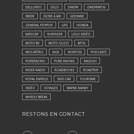
DELLORTO
DELO
DNEPR
DNEPRMT16
F800R
FILTRE À AIR
GEDINNE
GENERAL POPPOV
GPS
HONDA
KAP2CAP
KURVIGER
LOLO VIDÉO
MOTO 80
MOTO GUZZI
MT16
NEO-RÉTRO
NGK
NORTON
PODCASTS
PURERACING
PURE RACING
RALEIGH
RIDER RADIO
ROADBOOKS
ROADTRIP
ROYAL ENFIELD
SIDE-CAR
TOURISME
VIDÉO
VOYAGES
WAYNE RAINEY
WHEELY BREAK
RESTONS EN CONTACT