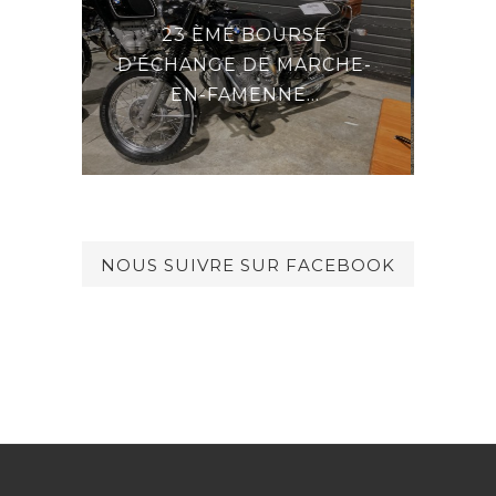
URSE
DERNIÈRES NOUVELLES
 MARCHE-
DU GENERAL
E...
NOUS SUIVRE SUR FACEBOOK