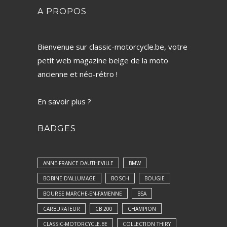
A PROPOS
Bienvenue sur classic-motorcycle.be, votre
petit web magazine belge de la moto
ancienne et néo-rétro !
En savoir plus ?
BADGES
ANNE-FRANCE DAUTHEVILLE
BMW
BOBINE D'ALLUMAGE
BOSCH
BOUGIE
BOURSE MARCHE-EN-FAMENNE
BSA
CARBURATEUR
CB 200
CHAMPION
CLASSIC-MOTORCYCLE.BE
COLLECTION THIRY