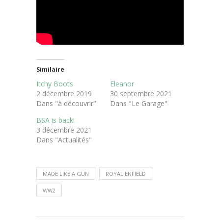
Similaire
Itchy Boots
Eleanor
2 décembre 2019
30 septembre 2021
Dans "à découvrir"
Dans "Le Garage"
BSA is back!
3 décembre 2021
Dans "Actualités"
MADE LIKE A GUN
ROYAL ENFIELD
WW2