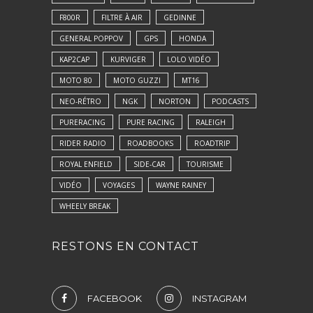
F800R
FILTRE À AIR
GEDINNE
GENERAL POPPOV
GPS
HONDA
KAP2CAP
KURVIGER
LOLO VIDÉO
MOTO 80
MOTO GUZZI
MT16
NEO-RÉTRO
NGK
NORTON
PODCASTS
PURERACING
PURE RACING
RALEIGH
RIDER RADIO
ROADBOOKS
ROADTRIP
ROYAL ENFIELD
SIDE-CAR
TOURISME
VIDÉO
VOYAGES
WAYNE RAINEY
WHEELY BREAK
RESTONS EN CONTACT
FACEBOOK
INSTAGRAM