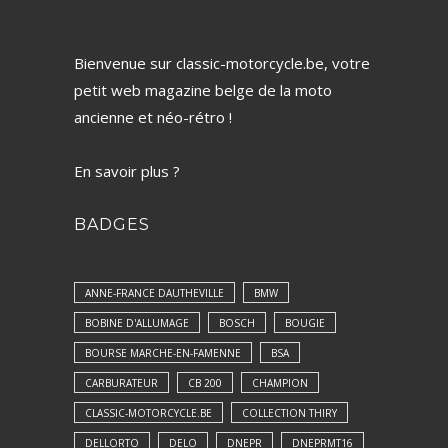
Bienvenue sur classic-motorcycle.be, votre
petit web magazine belge de la moto
ancienne et néo-rétro !
En savoir plus ?
BADGES
ANNE-FRANCE DAUTHEVILLE
BMW
BOBINE D'ALLUMAGE
BOSCH
BOUGIE
BOURSE MARCHE-EN-FAMENNE
BSA
CARBURATEUR
CB 200
CHAMPION
CLASSIC-MOTORCYCLE.BE
COLLECTION THIRY
DELLORTO
DELO
DNEPR
DNEPRMT16