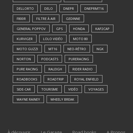
DELLORTO
DELO
DNEPR
DNEPRMT16
F800R
FILTRE À AIR
GEDINNE
GENERAL POPPOV
GPS
HONDA
KAP2CAP
KURVIGER
LOLO VIDÉO
MOTO 80
MOTO GUZZI
MT16
NEO-RÉTRO
NGK
NORTON
PODCASTS
PURERACING
PURE RACING
RALEIGH
RIDER RADIO
ROADBOOKS
ROADTRIP
ROYAL ENFIELD
SIDE-CAR
TOURISME
VIDÉO
VOYAGES
WAYNE RAINEY
WHEELY BREAK
À découvrir
Le Garage
Road books
A Propos