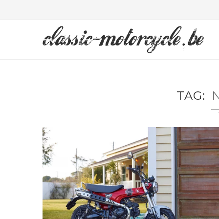
TAG
LA 22È