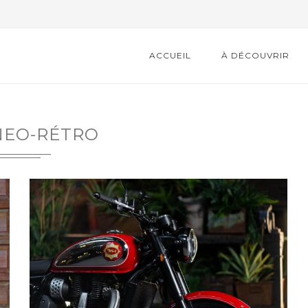
ACCUEIL
À DÉCOUVRIR
NEO-RÉTRO
ME ÉDITION DE LA
23 ÈME BOURSE D’
BOURSE...
DE MARCHE-EN-FAM