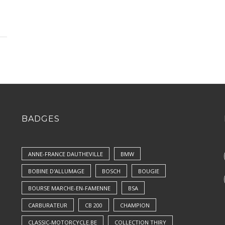
BADGES
ANNE-FRANCE DAUTHEVILLE
BMW
BOBINE D'ALLUMAGE
BOSCH
BOUGIE
BOURSE MARCHE-EN-FAMENNE
BSA
CARBURATEUR
CB 200
CHAMPION
CLASSIC-MOTORCYCLE.BE
COLLECTION THIRY