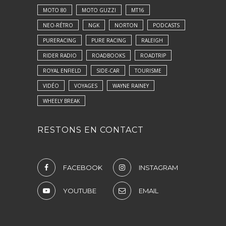
MOTO 80
MOTO GUZZI
MT16
NEO-RÉTRO
NGK
NORTON
PODCASTS
PURERACING
PURE RACING
RALEIGH
RIDER RADIO
ROADBOOKS
ROADTRIP
ROYAL ENFIELD
SIDE-CAR
TOURISME
VIDÉO
VOYAGES
WAYNE RAINEY
WHEELY BREAK
RESTONS EN CONTACT
FACEBOOK
INSTAGRAM
YOUTUBE
EMAIL