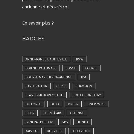
ancienne et néo-rétro !
En savoir plus ?
BADGES
ANNE-FRANCE DAUTHEVILLE
BMW
BOBINE D'ALLUMAGE
BOSCH
BOUGIE
BOURSE MARCHE-EN-FAMENNE
BSA
CARBURATEUR
CB 200
CHAMPION
CLASSIC-MOTORCYCLE.BE
COLLECTION THIRY
DELLORTO
DELO
DNEPR
DNEPRMT16
F800R
FILTRE À AIR
GEDINNE
GENERAL POPPOV
GPS
HONDA
KAP2CAP
KURVIGER
LOLO VIDÉO