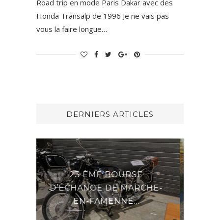
Road trip en mode Paris Dakar avec des
Honda Transalp de 1996 Je ne vais pas
vous la faire longue…
DERNIERS ARTICLES
URSE
DERNIÈRES NOUVELLES
 MARCHE-
DU GENERAL
E...