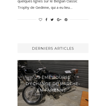
quelques lignes sur le Belgian Classic
Trophy de Gedinne, qui a eu lieu…
DERNIERS ARTICLES
23 ÈME BOURSE
DERNIÈRES N
D’ÉCHANGE DE MARCHE-
DU GEN
EN-FAMENNE...