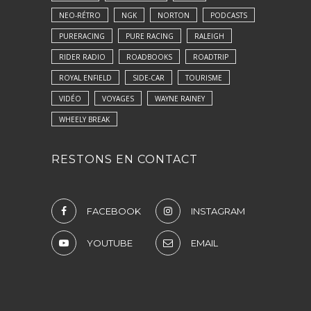
NEO-RÉTRO
NGK
NORTON
PODCASTS
PURERACING
PURE RACING
RALEIGH
RIDER RADIO
ROADBOOKS
ROADTRIP
ROYAL ENFIELD
SIDE-CAR
TOURISME
VIDÉO
VOYAGES
WAYNE RAINEY
WHEELY BREAK
RESTONS EN CONTACT
FACEBOOK
INSTAGRAM
YOUTUBE
EMAIL