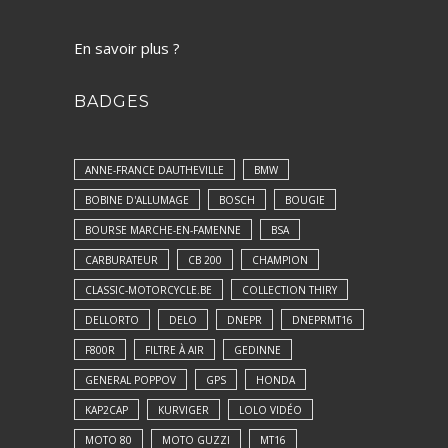
En savoir plus ?
BADGES
ANNE-FRANCE DAUTHEVILLE
BMW
BOBINE D'ALLUMAGE
BOSCH
BOUGIE
BOURSE MARCHE-EN-FAMENNE
BSA
CARBURATEUR
CB 200
CHAMPION
CLASSIC-MOTORCYCLE.BE
COLLECTION THIRY
DELLORTO
DELO
DNEPR
DNEPRMT16
F800R
FILTRE À AIR
GEDINNE
GENERAL POPPOV
GPS
HONDA
KAP2CAP
KURVIGER
LOLO VIDÉO
MOTO 80
MOTO GUZZI
MT16