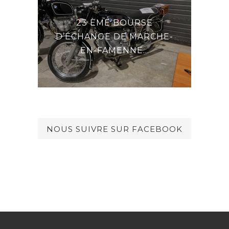
23 ÈME BOURSE
E LA
DE
D’ÉCHANGE DE MARCHE-
EN-FAMENNE...
NOUS SUIVRE SUR FACEBOOK