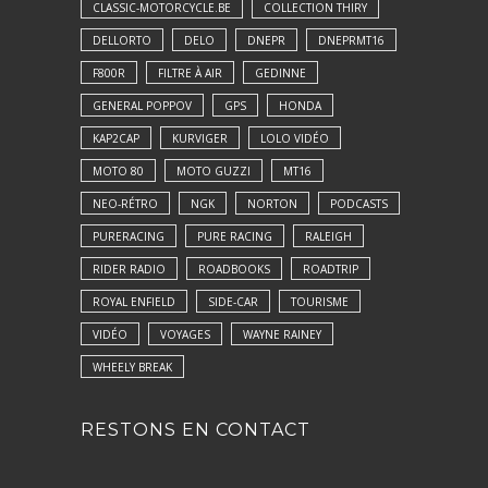
CLASSIC-MOTORCYCLE.BE
COLLECTION THIRY
DELLORTO
DELO
DNEPR
DNEPRMT16
F800R
FILTRE À AIR
GEDINNE
GENERAL POPPOV
GPS
HONDA
KAP2CAP
KURVIGER
LOLO VIDÉO
MOTO 80
MOTO GUZZI
MT16
NEO-RÉTRO
NGK
NORTON
PODCASTS
PURERACING
PURE RACING
RALEIGH
RIDER RADIO
ROADBOOKS
ROADTRIP
ROYAL ENFIELD
SIDE-CAR
TOURISME
VIDÉO
VOYAGES
WAYNE RAINEY
WHEELY BREAK
RESTONS EN CONTACT