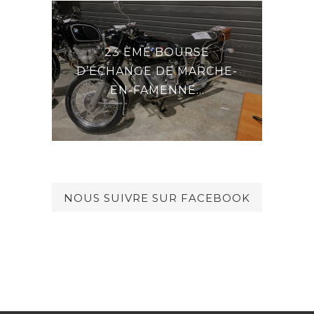
23 ÈME BOURSE
E LA
DE
D’ÉCHANGE DE MARCHE-
EN-FAMENNE...
NOUS SUIVRE SUR FACEBOOK