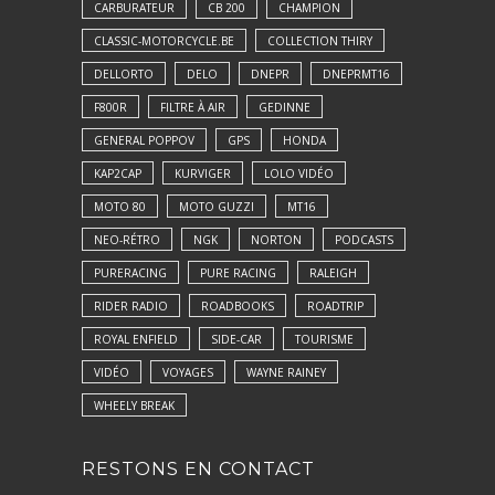
CARBURATEUR
CB 200
CHAMPION
CLASSIC-MOTORCYCLE.BE
COLLECTION THIRY
DELLORTO
DELO
DNEPR
DNEPRMT16
F800R
FILTRE À AIR
GEDINNE
GENERAL POPPOV
GPS
HONDA
KAP2CAP
KURVIGER
LOLO VIDÉO
MOTO 80
MOTO GUZZI
MT16
NEO-RÉTRO
NGK
NORTON
PODCASTS
PURERACING
PURE RACING
RALEIGH
RIDER RADIO
ROADBOOKS
ROADTRIP
ROYAL ENFIELD
SIDE-CAR
TOURISME
VIDÉO
VOYAGES
WAYNE RAINEY
WHEELY BREAK
RESTONS EN CONTACT