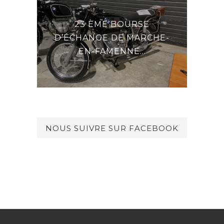
23 ÈME BOURSE
E LA
DE
D’ÉCHANGE DE MARCHE-
EN-FAMENNE...
NOUS SUIVRE SUR FACEBOOK