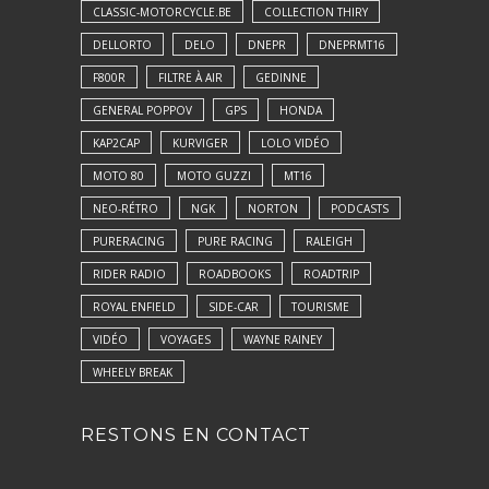
CLASSIC-MOTORCYCLE.BE
COLLECTION THIRY
DELLORTO
DELO
DNEPR
DNEPRMT16
F800R
FILTRE À AIR
GEDINNE
GENERAL POPPOV
GPS
HONDA
KAP2CAP
KURVIGER
LOLO VIDÉO
MOTO 80
MOTO GUZZI
MT16
NEO-RÉTRO
NGK
NORTON
PODCASTS
PURERACING
PURE RACING
RALEIGH
RIDER RADIO
ROADBOOKS
ROADTRIP
ROYAL ENFIELD
SIDE-CAR
TOURISME
VIDÉO
VOYAGES
WAYNE RAINEY
WHEELY BREAK
RESTONS EN CONTACT