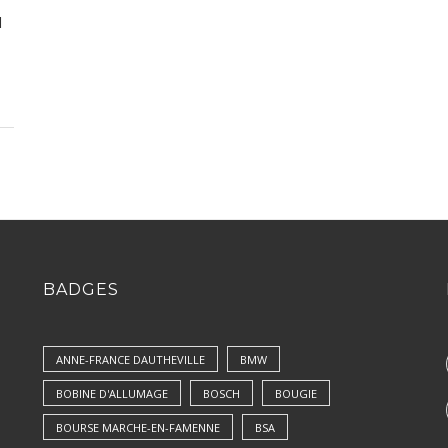
d
BADGES
ANNE-FRANCE DAUTHEVILLE
BMW
BOBINE D'ALLUMAGE
BOSCH
BOUGIE
BOURSE MARCHE-EN-FAMENNE
BSA