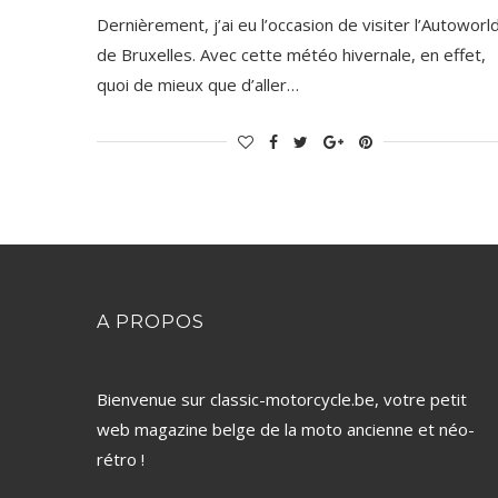
Dernièrement, j’ai eu l’occasion de visiter l’Autoworl
de Bruxelles. Avec cette météo hivernale, en effet,
quoi de mieux que d’aller…
A PROPOS
Bienvenue sur classic-motorcycle.be, votre petit
web magazine belge de la moto ancienne et néo-
rétro !