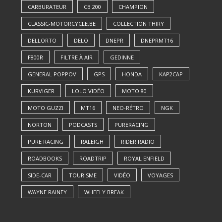
CARBURATEUR
CB 200
CHAMPION
CLASSIC-MOTORCYCLE.BE
COLLECTION THIRY
DELLORTO
DELO
DNEPR
DNEPRMT16
F800R
FILTRE À AIR
GEDINNE
GENERAL POPPOV
GPS
HONDA
KAP2CAP
KURVIGER
LOLO VIDÉO
MOTO 80
MOTO GUZZI
MT16
NEO-RÉTRO
NGK
NORTON
PODCASTS
PURERACING
PURE RACING
RALEIGH
RIDER RADIO
ROADBOOKS
ROADTRIP
ROYAL ENFIELD
SIDE-CAR
TOURISME
VIDÉO
VOYAGES
WAYNE RAINEY
WHEELY BREAK