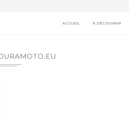
ACCUEIL
À DÉCOUVRIR
OURAMOTO.EU
LA 22ÈME ÉDITION DE LA
BOURSE...