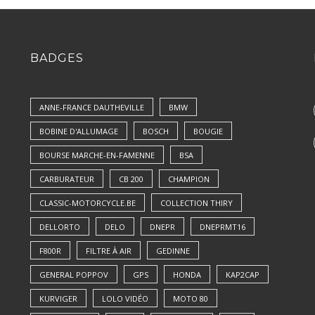
BADGES
ANNE-FRANCE DAUTHEVILLE
BMW
BOBINE D'ALLUMAGE
BOSCH
BOUGIE
BOURSE MARCHE-EN-FAMENNE
BSA
CARBURATEUR
CB 200
CHAMPION
CLASSIC-MOTORCYCLE.BE
COLLECTION THIRY
DELLORTO
DELO
DNEPR
DNEPRMT16
F800R
FILTRE À AIR
GEDINNE
GENERAL POPPOV
GPS
HONDA
KAP2CAP
KURVIGER
LOLO VIDÉO
MOTO 80