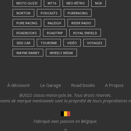
MOTO GUZZI
MT16
NEO-RÉTRO
NGK
NORTON
PODCASTS
PURERACING
PURE RACING
RALEIGH
RIDER RADIO
ROADBOOKS
ROADTRIP
ROYAL ENFIELD
SIDE-CAR
TOURISME
VIDÉO
VOYAGES
WAYNE RAINEY
WHEELY BREAK
À découvrir
Le Garage
Road books
A Propos
@2022 classic-motorcycle.be. Tous droits réservés.
 noms de marque mentionnés sont la propriété de leurs propriétaires re
Fabriqué avec passion en Belgique.