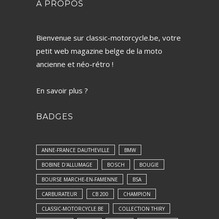
A PROPOS
Bienvenue sur classic-motorcycle.be, votre
petit web magazine belge de la moto
ancienne et néo-rétro !
En savoir plus ?
BADGES
ANNE-FRANCE DAUTHEVILLE
BMW
BOBINE D'ALLUMAGE
BOSCH
BOUGIE
BOURSE MARCHE-EN-FAMENNE
BSA
CARBURATEUR
CB 200
CHAMPION
CLASSIC-MOTORCYCLE.BE
COLLECTION THIRY