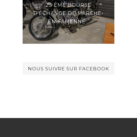
23 ÈME BOURSE
E LA
DE
D’ÉCHANGE DE MARCHE-
EN-FAMENNE...
NOUS SUIVRE SUR FACEBOOK