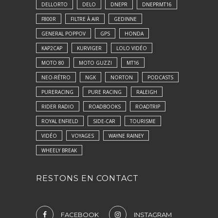
DELLORTO
DELO
DNEPR
DNEPRMT16
F800R
FILTRE À AIR
GEDINNE
GENERAL POPPOV
GPS
HONDA
KAP2CAP
KURVIGER
LOLO VIDÉO
MOTO 80
MOTO GUZZI
MT16
NEO-RÉTRO
NGK
NORTON
PODCASTS
PURERACING
PURE RACING
RALEIGH
RIDER RADIO
ROADBOOKS
ROADTRIP
ROYAL ENFIELD
SIDE-CAR
TOURISME
VIDÉO
VOYAGES
WAYNE RAINEY
WHEELY BREAK
RESTONS EN CONTACT
FACEBOOK
INSTAGRAM