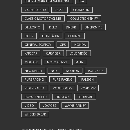
BOURSE MARCHE-EN-FAMENNE
BSA
CARBURATEUR
CB 200
CHAMPION
CLASSIC-MOTORCYCLE.BE
COLLECTION THIRY
DELLORTO
DELO
DNEPR
DNEPRMT16
F800R
FILTRE À AIR
GEDINNE
GENERAL POPPOV
GPS
HONDA
KAP2CAP
KURVIGER
LOLO VIDÉO
MOTO 80
MOTO GUZZI
MT16
NEO-RÉTRO
NGK
NORTON
PODCASTS
PURERACING
PURE RACING
RALEIGH
RIDER RADIO
ROADBOOKS
ROADTRIP
ROYAL ENFIELD
SIDE-CAR
TOURISME
VIDÉO
VOYAGES
WAYNE RAINEY
WHEELY BREAK