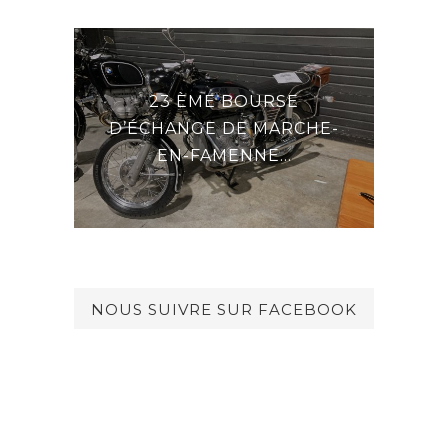
23 ÈME BOURSE
E LA
DER
D’ÉCHANGE DE MARCHE-
EN-FAMENNE...
NOUS SUIVRE SUR FACEBOOK