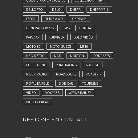
CLASSIC-MOTORCYCLE.BE
COLLECTION THIRY
DELLORTO
DELO
DNEPR
DNEPRMT16
F800R
FILTRE À AIR
GEDINNE
GENERAL POPPOV
GPS
HONDA
KAP2CAP
KURVIGER
LOLO VIDÉO
MOTO 80
MOTO GUZZI
MT16
NEO-RÉTRO
NGK
NORTON
PODCASTS
PURERACING
PURE RACING
RALEIGH
RIDER RADIO
ROADBOOKS
ROADTRIP
ROYAL ENFIELD
SIDE-CAR
TOURISME
VIDÉO
VOYAGES
WAYNE RAINEY
WHEELY BREAK
RESTONS EN CONTACT