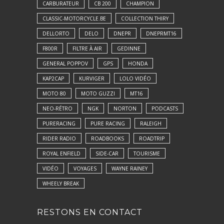
CARBURATEUR
CB 200
CHAMPION
CLASSIC-MOTORCYCLE.BE
COLLECTION THIRY
DELLORTO
DELO
DNEPR
DNEPRMT16
F800R
FILTRE À AIR
GEDINNE
GENERAL POPPOV
GPS
HONDA
KAP2CAP
KURVIGER
LOLO VIDÉO
MOTO 80
MOTO GUZZI
MT16
NEO-RÉTRO
NGK
NORTON
PODCASTS
PURERACING
PURE RACING
RALEIGH
RIDER RADIO
ROADBOOKS
ROADTRIP
ROYAL ENFIELD
SIDE-CAR
TOURISME
VIDÉO
VOYAGES
WAYNE RAINEY
WHEELY BREAK
RESTONS EN CONTACT