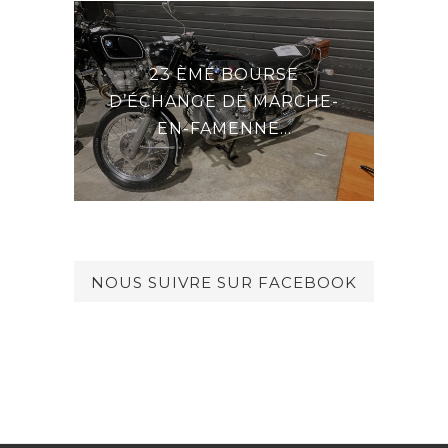
23 ÈME BOURSE
E LA
DE
D’ÉCHANGE DE MARCHE-
EN-FAMENNE...
NOUS SUIVRE SUR FACEBOOK