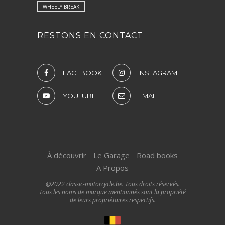
WHEELY BREAK
RESTONS EN CONTACT
FACEBOOK
INSTAGRAM
YOUTUBE
EMAIL
À découvrir
Le Garage
Road books
A Propos
@2022 classic-motorcycle.be. Tous droits réservés.
Tous les noms de marque mentionnés sont la propriété
de leurs propriétaires respectifs.