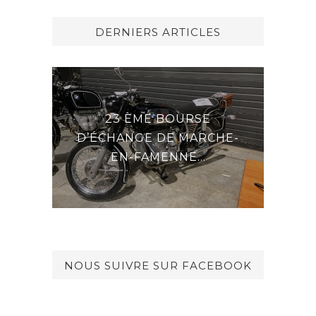
DERNIERS ARTICLES
23 ÈME BOURSE
A
DERNI
D’ÉCHANGE DE MARCHE-
D
EN-FAMENNE...
NOUS SUIVRE SUR FACEBOOK