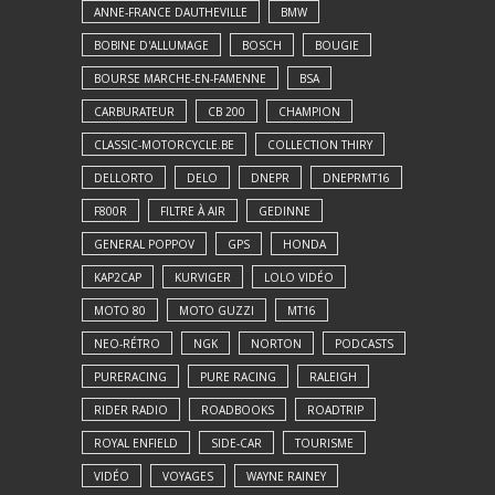
ANNE-FRANCE DAUTHEVILLE
BMW
BOBINE D'ALLUMAGE
BOSCH
BOUGIE
BOURSE MARCHE-EN-FAMENNE
BSA
CARBURATEUR
CB 200
CHAMPION
CLASSIC-MOTORCYCLE.BE
COLLECTION THIRY
DELLORTO
DELO
DNEPR
DNEPRMT16
F800R
FILTRE À AIR
GEDINNE
GENERAL POPPOV
GPS
HONDA
KAP2CAP
KURVIGER
LOLO VIDÉO
MOTO 80
MOTO GUZZI
MT16
NEO-RÉTRO
NGK
NORTON
PODCASTS
PURERACING
PURE RACING
RALEIGH
RIDER RADIO
ROADBOOKS
ROADTRIP
ROYAL ENFIELD
SIDE-CAR
TOURISME
VIDÉO
VOYAGES
WAYNE RAINEY