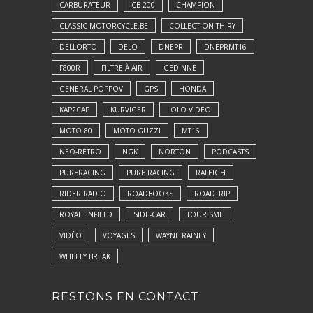
CARBURATEUR
CB 200
CHAMPION
CLASSIC-MOTORCYCLE.BE
COLLECTION THIRY
DELLORTO
DELO
DNEPR
DNEPRMT16
F800R
FILTRE À AIR
GEDINNE
GENERAL POPPOV
GPS
HONDA
KAP2CAP
KURVIGER
LOLO VIDÉO
MOTO 80
MOTO GUZZI
MT16
NEO-RÉTRO
NGK
NORTON
PODCASTS
PURERACING
PURE RACING
RALEIGH
RIDER RADIO
ROADBOOKS
ROADTRIP
ROYAL ENFIELD
SIDE-CAR
TOURISME
VIDÉO
VOYAGES
WAYNE RAINEY
WHEELY BREAK
RESTONS EN CONTACT