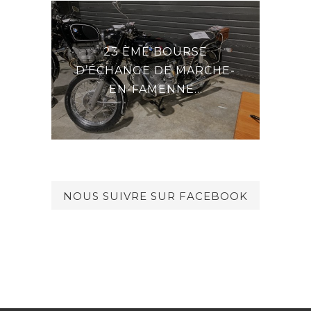
23 ÈME BOURSE
E LA
DE
D’ÉCHANGE DE MARCHE-
EN-FAMENNE...
NOUS SUIVRE SUR FACEBOOK