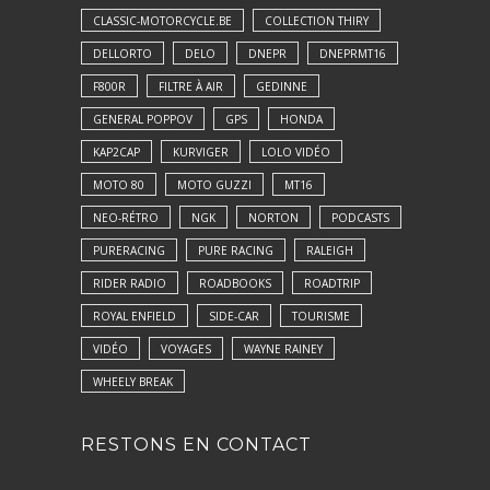
CLASSIC-MOTORCYCLE.BE
COLLECTION THIRY
DELLORTO
DELO
DNEPR
DNEPRMT16
F800R
FILTRE À AIR
GEDINNE
GENERAL POPPOV
GPS
HONDA
KAP2CAP
KURVIGER
LOLO VIDÉO
MOTO 80
MOTO GUZZI
MT16
NEO-RÉTRO
NGK
NORTON
PODCASTS
PURERACING
PURE RACING
RALEIGH
RIDER RADIO
ROADBOOKS
ROADTRIP
ROYAL ENFIELD
SIDE-CAR
TOURISME
VIDÉO
VOYAGES
WAYNE RAINEY
WHEELY BREAK
RESTONS EN CONTACT