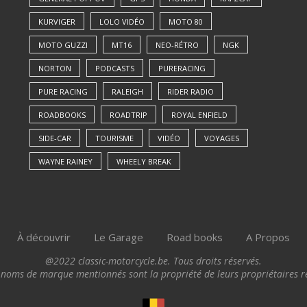
KURVIGER
LOLO VIDÉO
MOTO 80
MOTO GUZZI
MT16
NEO-RÉTRO
NGK
NORTON
PODCASTS
PURERACING
PURE RACING
RALEIGH
RIDER RADIO
ROADBOOKS
ROADTRIP
ROYAL ENFIELD
SIDE-CAR
TOURISME
VIDÉO
VOYAGES
WAYNE RAINEY
WHEELY BREAK
À découvrir
Le Garage
Road books
A Propos
@2022 classic-motorcycle.be. Tous droits réservés.
 noms de marque mentionnés sont la propriété de leurs propriétaires re