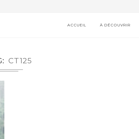
ACCUEIL
À DÉCOUVRIR
G
CT125
LA 22ÈME ÉDITION DE LA
BOURSE...