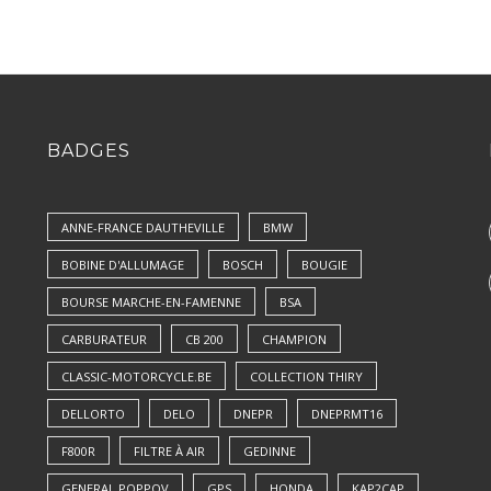
BADGES
ANNE-FRANCE DAUTHEVILLE
BMW
BOBINE D'ALLUMAGE
BOSCH
BOUGIE
BOURSE MARCHE-EN-FAMENNE
BSA
CARBURATEUR
CB 200
CHAMPION
CLASSIC-MOTORCYCLE.BE
COLLECTION THIRY
DELLORTO
DELO
DNEPR
DNEPRMT16
F800R
FILTRE À AIR
GEDINNE
GENERAL POPPOV
GPS
HONDA
KAP2CAP