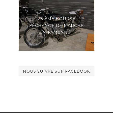
23 ÈME BOURSE
E LA
DE
D’ÉCHANGE DE MARCHE-
EN-FAMENNE...
NOUS SUIVRE SUR FACEBOOK