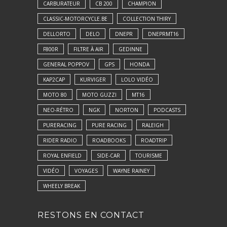
CARBURATEUR
CB 200
CHAMPION
CLASSIC-MOTORCYCLE.BE
COLLECTION THIRY
DELLORTO
DELO
DNEPR
DNEPRMT16
F800R
FILTRE À AIR
GEDINNE
GENERAL POPPOV
GPS
HONDA
KAP2CAP
KURVIGER
LOLO VIDÉO
MOTO 80
MOTO GUZZI
MT16
NEO-RÉTRO
NGK
NORTON
PODCASTS
PURERACING
PURE RACING
RALEIGH
RIDER RADIO
ROADBOOKS
ROADTRIP
ROYAL ENFIELD
SIDE-CAR
TOURISME
VIDÉO
VOYAGES
WAYNE RAINEY
WHEELY BREAK
RESTONS EN CONTACT