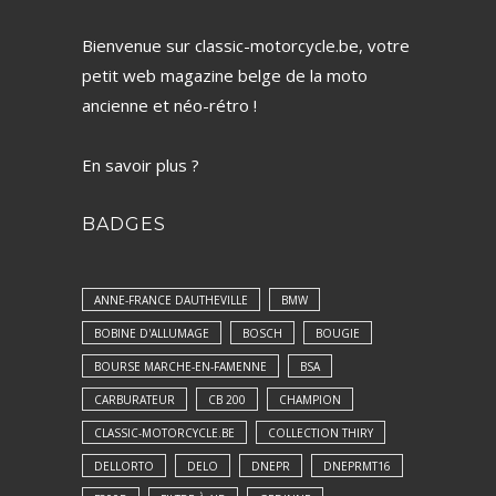
Bienvenue sur classic-motorcycle.be, votre
petit web magazine belge de la moto
ancienne et néo-rétro !
En savoir plus ?
BADGES
ANNE-FRANCE DAUTHEVILLE
BMW
BOBINE D'ALLUMAGE
BOSCH
BOUGIE
BOURSE MARCHE-EN-FAMENNE
BSA
CARBURATEUR
CB 200
CHAMPION
CLASSIC-MOTORCYCLE.BE
COLLECTION THIRY
DELLORTO
DELO
DNEPR
DNEPRMT16