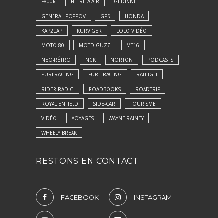
F800R
FILTRE À AIR
GEDINNE
GENERAL POPPOV
GPS
HONDA
KAP2CAP
KURVIGER
LOLO VIDÉO
MOTO 80
MOTO GUZZI
MT16
NEO-RÉTRO
NGK
NORTON
PODCASTS
PURERACING
PURE RACING
RALEIGH
RIDER RADIO
ROADBOOKS
ROADTRIP
ROYAL ENFIELD
SIDE-CAR
TOURISME
VIDÉO
VOYAGES
WAYNE RAINEY
WHEELY BREAK
RESTONS EN CONTACT
FACEBOOK
INSTAGRAM