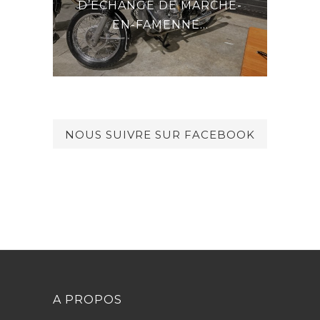
D’ÉCHANGE DE MARCHE-
DU 
EN-FAMENNE...
NOUS SUIVRE SUR FACEBOOK
A PROPOS