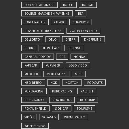
BOBINE D'ALLUMAGE
BOSCH
BOUGIE
BOURSE MARCHE-EN-FAMENNE
BSA
CARBURATEUR
CB 200
CHAMPION
CLASSIC-MOTORCYCLE.BE
COLLECTION THIRY
DELLORTO
DELO
DNEPR
DNEPRMT16
F800R
FILTRE À AIR
GEDINNE
GENERAL POPPOV
GPS
HONDA
KAP2CAP
KURVIGER
LOLO VIDÉO
MOTO 80
MOTO GUZZI
MT16
NEO-RÉTRO
NGK
NORTON
PODCASTS
PURERACING
PURE RACING
RALEIGH
RIDER RADIO
ROADBOOKS
ROADTRIP
ROYAL ENFIELD
SIDE-CAR
TOURISME
VIDÉO
VOYAGES
WAYNE RAINEY
WHEELY BREAK